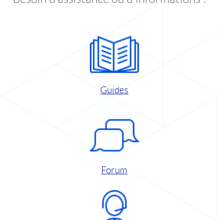
Guides
Forum