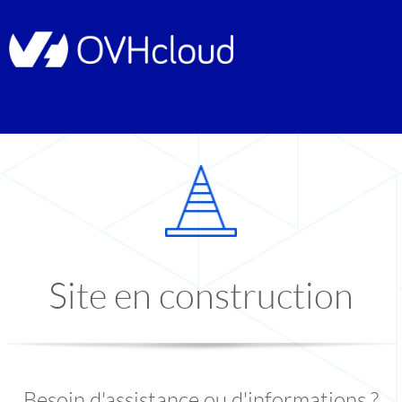
Site en construction
Besoin d'assistance ou d'informations ?